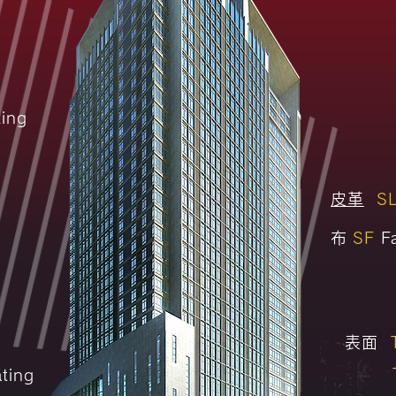
ing
皮革
S
布
SF
Fa
表面
ting